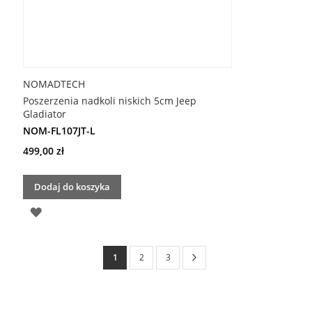
NOMADTECH
Poszerzenia nadkoli niskich 5cm Jeep
Gladiator
NOM-FL107JT-L
499,00 zł
Dodaj do koszyka
DODAJ
DO
Strona
Strona
Następne
Aktualnie
Strona
Strona
1
2
3
LISTY
czytasz
ŻYCZEŃ
stronę