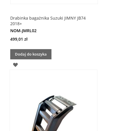
Drabinka bagażnika Suzuki JIMNY JB74
2018+
NOM-JMRL02
499,01 zł
Dodaj do koszyka
DODAJ
DO
LISTY
ŻYCZEŃ