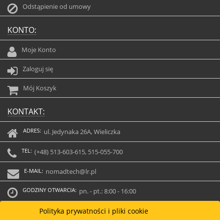
Odstąpienie od umowy
KONTO:
Moje Konto
Zaloguj się
Mój Koszyk
KONTAKT:
ADRES:
ul. Jedynaka 26A, Wieliczka
TEL:
(+48) 513-603-615, 515-055-700
E-MAIL:
nomadtech@lr.pl
GODZINY OTWARCIA:
pn. - pt.: 8:00 - 16:00
Polityka prywatności i pliki cookie