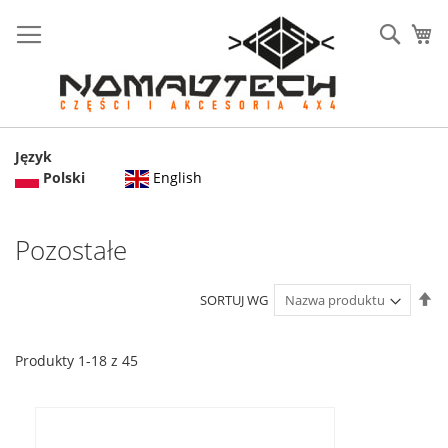
Sear
Mó
Język
English
Polski
Pozostałe
U
SORTUJ WG
ki
ma
Produkty
1
-
18
z
45