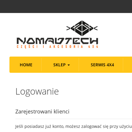
Przejdź
do
treści
HOME
SKLEP
SERWIS 4X4
Logowanie
Zarejestrowani klienci
Jeśli posiadasz już konto, możesz zalogować się przy użyci