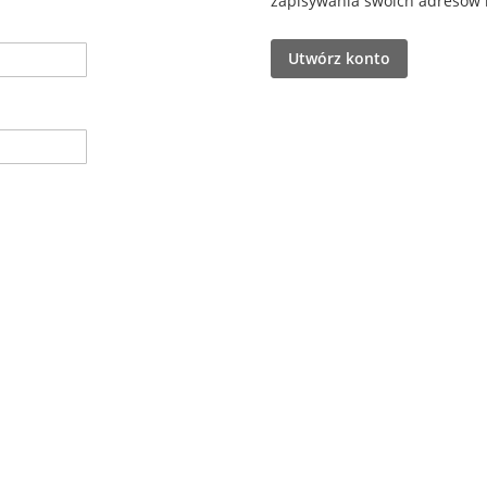
zapisywania swoich adresów i 
Utwórz konto