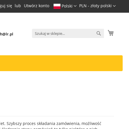
Język
Waluta
guj się
Utwórz konto
PLN - złoty polski
Polski
Mój kos
h@lr.pl
Search
Search
let. Szybszy proces składania zamówienia, możliwość