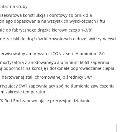
ntaż na śruby
ześwitowa konstrukcja i obrotowy zbiornik dla
niego dopasowania na wszystkich wysokościach liftu
e do fabrycznego drążka kierowniczego 1-3/8”
ne zaciski do drążków kierowniczych o dużej wytrzymałości
serwisowalny amortyzator ICON z serii Aluminium 2.0
amortyzatora z anodowanego aluminium 6063 zapewnia
ą odporność na korozję i doskonałe odprowadzanie ciepła
z hartowanej stali chromowanej o średnicy 5/8”
rtyzujący 5WT zapewniający spójne tłumienie zawieszenia
im zakresie temperatur
FK Rod End zapewniające precyzyjne działanie