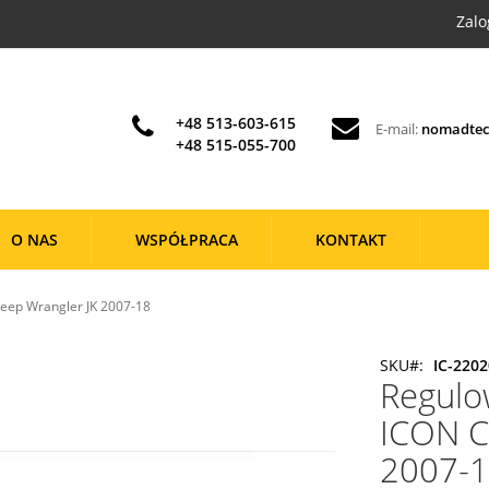
Zalo
+48 513-603-615
E-mail:
nomadtec
+48 515-055-700
O NAS
WSPÓŁPRACA
KONTAKT
Jeep Wrangler JK 2007-18
SKU
IC-2202
Regulo
ICON Ce
2007-