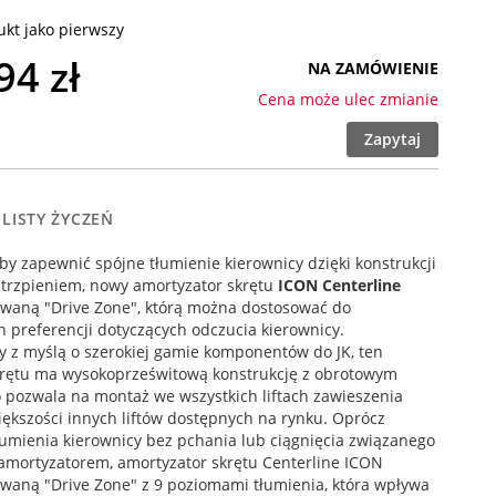
kt jako pierwszy
94 zł
NA ZAMÓWIENIE
Cena może ulec zmianie
Zapytaj
 LISTY ŻYCZEŃ
y zapewnić spójne tłumienie kierownicy dzięki konstrukcji
 trzpieniem, nowy amortyzator skrętu
ICON Centerline
owaną "Drive Zone", którą można dostosować do
 preferencji dotyczących odczucia kierownicy.
 z myślą o szerokiej gamie komponentów do JK, ten
krętu ma wysokoprześwitową konstrukcję z obrotowym
o pozwala na montaż we wszystkich liftach zawieszenia
ększości innych liftów dostępnych na rynku. Oprócz
umienia kierownicy bez pchania lub ciągnięcia związanego
amortyzatorem, amortyzator skrętu Centerline ICON
waną "Drive Zone" z 9 poziomami tłumienia, która wpływa