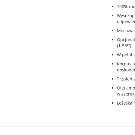
100% mo
Wysokopr
odpowied
Mocowani
Opcjonal
(1-5/8”)
W pełni 
Korpus 
doskonał
Trzpień 
Olej amo
w szerok
Łożyska 