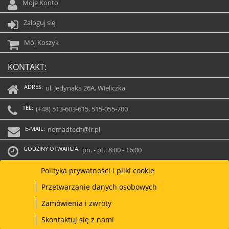
Moje Konto
Zaloguj się
Mój Koszyk
KONTAKT:
ADRES:
ul. Jedynaka 26A, Wieliczka
TEL:
(+48) 513-603-615, 515-055-700
E-MAIL:
nomadtech@lr.pl
GODZINY OTWARCIA:
pn. - pt.: 8:00 - 16:00
Polityka prywatności i pliki cookie
Przetwarzanie danych osobowych
Zamówienia i zwroty
Skontaktuj się z nami