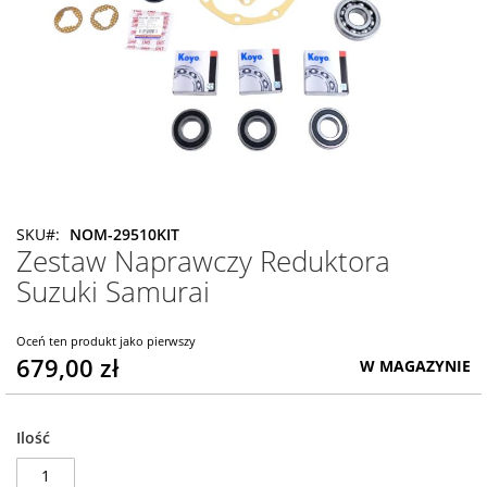
Przejdź
SKU
NOM-29510KIT
Zestaw Naprawczy Reduktora
na
początek
Suzuki Samurai
galerii
Oceń ten produkt jako pierwszy
679,00 zł
W MAGAZYNIE
Ilość