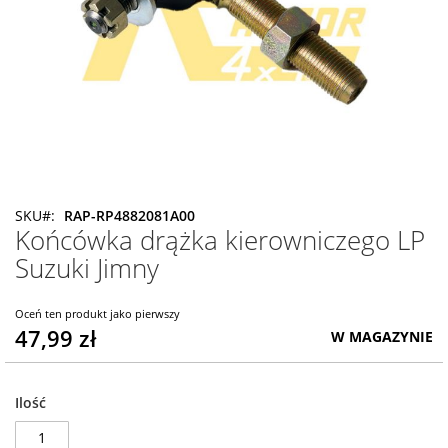
Przejdź
SKU
RAP-RP4882081A00
Końcówka drążka kierowniczego LP
na
początek
Suzuki Jimny
galerii
Oceń ten produkt jako pierwszy
47,99 zł
W MAGAZYNIE
Ilość