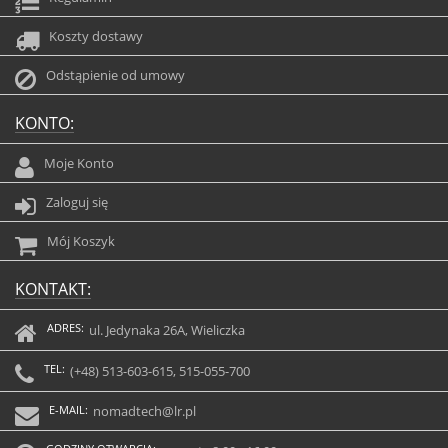
Koszty dostawy
Odstąpienie od umowy
KONTO:
Moje Konto
Zaloguj się
Mój Koszyk
KONTAKT:
ADRES:
ul. Jedynaka 26A, Wieliczka
TEL:
(+48) 513-603-615, 515-055-700
E-MAIL:
nomadtech@lr.pl