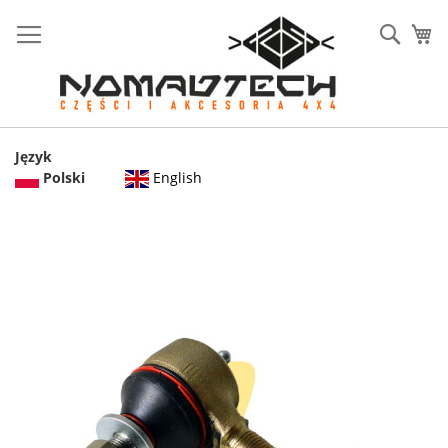
Sear
Mó
Język
English
Polski
Przejdź
na
koniec
galerii